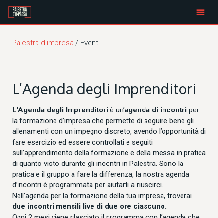
Skip
to
content
Palestra d'impresa
/
Eventi
L’Agenda degli Imprenditori
L’Agenda degli Imprenditori
è un’
agenda di incontri
per
la formazione d’impresa che permette di seguire bene gli
allenamenti con un impegno discreto, avendo l’opportunità di
fare esercizio ed essere controllati e seguiti
sull’apprendimento della formazione e della messa in pratica
di quanto visto durante gli incontri in Palestra. Sono la
pratica e il gruppo a fare la differenza, la nostra agenda
d’incontri è programmata per aiutarti a riuscirci.
Nell’agenda per la formazione della tua impresa, troverai
due incontri mensili live di due ore ciascuno.
Ogni 2 mesi viene rilasciato il programma con l’agenda che