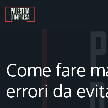
Skip
to
content
Come fare mar
errori da evit