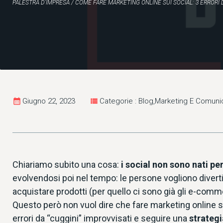
PALESTRA D'IMPRESA
/
COME FARE MARKETING ONLINE SUI SOCIAL: 3 ERRORI 
calendar_month
Giugno 22, 2023
view_list
Categorie : Blog,Marketing E Comun
Chiariamo subito una cosa:
i social non sono nati pe
evolvendosi poi nel tempo: le persone vogliono divertir
acquistare prodotti (per quello ci sono già gli e-comm
Questo però non vuol dire che fare marketing online su
errori da “cuggini” improvvisati e seguire una
strategi