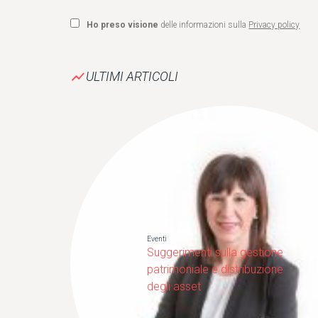
Ho preso visione
delle informazioni sulla
Privacy policy
show_chart
ULTIMI ARTICOLI
Eventi
Suggerimenti sulla gestione
patrimoniale e distribuzione
degli asset