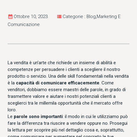
calendar_month
Ottobre 10, 2023
view_list
Categorie : Blog,Marketing E
Comunicazione
La vendita è un’arte che richiede un insieme di abilità e
competenze per persuadere i clienti a scegliere il nostro
prodotto o servizio. Una delle skill fondamentali nella vendita
è la
capacità di comunicare efficacemente
. Come
venditori, dobbiamo essere maestri delle parole, in grado di
trasmettere valore e aiutare i nostri potenziali clienti a
sceglierci tra le millemila opportunità che il mercato offre
loro.
Le
parole sono importanti
: il modo in cui le utilizziamo può
fare la differenza tra riuscire a vendere oppure no. Prosegui
la lettura per scoprire più nel dettaglio cosa e, soprattutto,
come comunicare per aumentare nel concreto le tue