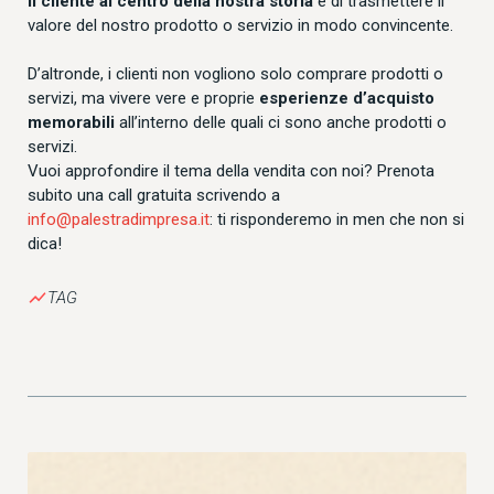
il cliente al centro della nostra storia
e di trasmettere il
valore del nostro prodotto o servizio in modo convincente.
D’altronde, i clienti non vogliono solo comprare prodotti o
servizi, ma vivere vere e proprie
esperienze d’acquisto
memorabili
all’interno delle quali ci sono anche prodotti o
servizi.
Vuoi approfondire il tema della vendita con noi? Prenota
subito una call gratuita scrivendo a
info@palestradimpresa.it
: ti risponderemo in men che non si
dica!
show_chart
TAG