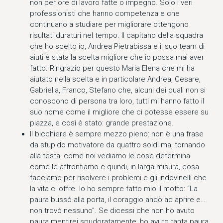
non per ore di lavoro fatte o impegno. Solo i veri
professionisti che hanno competenza e che
continuano a studiare per migliorare ottengono
risultati duraturi nel tempo. Il capitano della squadra
che ho scelto io, Andrea Pietrabissa e il suo team di
aiuti è stata la scelta migliore che io possa mai aver
fatto. Ringrazio per questo Maria Elena che mi ha
aiutato nella scelta e in particolare Andrea, Cesare,
Gabriella, Franco, Stefano che, alcuni dei quali non si
conoscono di persona tra loro, tutti mi hanno fatto il
suo nome come il migliore che ci potesse essere su
piazza, e così è stato: grande prestazione.
Il bicchiere è sempre mezzo pieno: non è una frase
da stupido motivatore da quattro soldi ma, tornando
alla testa, come noi vediamo le cose determina
come le affrontiamo e quindi, in larga misura, cosa
facciamo per risolvere i problemi e gli indovinelli che
la vita ci offre. Io ho sempre fatto mio il motto: “La
paura bussò alla porta, il coraggio andò ad aprire e…
non trovò nessuno”. Se dicessi che non ho avuto
paura mentirei spudoratamente, ho avuto tanta paura