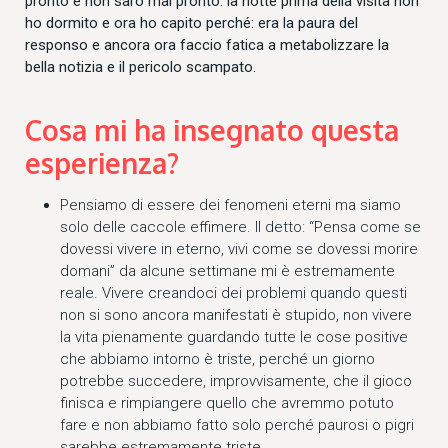
pronto e non sarò mai pronto: la notte prima della visita non
ho dormito e ora ho capito perché: era la paura del
responso e ancora ora faccio fatica a metabolizzare la
bella notizia e il pericolo scampato.
Cosa mi ha insegnato questa
esperienza?
Pensiamo di essere dei fenomeni eterni ma siamo
solo delle caccole effimere. Il detto: “Pensa come se
dovessi vivere in eterno, vivi come se dovessi morire
domani” da alcune settimane mi è estremamente
reale. Vivere creandoci dei problemi quando questi
non si sono ancora manifestati è stupido, non vivere
la vita pienamente guardando tutte le cose positive
che abbiamo intorno è triste, perché un giorno
potrebbe succedere, improvvisamente, che il gioco
finisca e rimpiangere quello che avremmo potuto
fare e non abbiamo fatto solo perché paurosi o pigri
sarebbe estremamente triste.