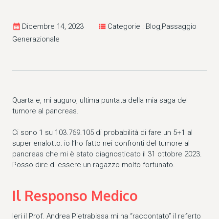
calendar_month
Dicembre 14, 2023
view_list
Categorie : Blog,Passaggio
Generazionale
Quarta e, mi auguro, ultima puntata della mia saga del
tumore al pancreas.
Ci sono 1 su 103.769.105 di probabilità di fare un 5+1 al
super enalotto: io l’ho fatto nei confronti del tumore al
pancreas che mi è stato diagnosticato il 31 ottobre 2023.
Posso dire di essere un ragazzo molto fortunato.
Il Responso Medico
Ieri il Prof. Andrea Pietrabissa mi ha “raccontato” il referto