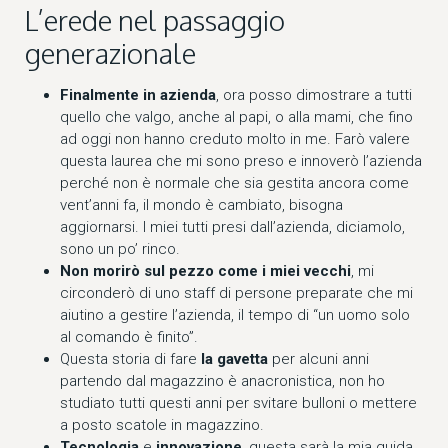
L’erede nel passaggio
generazionale
Finalmente in azienda
, ora posso dimostrare a tutti
quello che valgo, anche al papi, o alla mami, che fino
ad oggi non hanno creduto molto in me. Farò valere
questa laurea che mi sono preso e innoverò l’azienda
perché non è normale che sia gestita ancora come
vent’anni fa, il mondo è cambiato, bisogna
aggiornarsi. I miei tutti presi dall’azienda, diciamolo,
sono un po’ rinco.
Non morirò sul pezzo come i miei vecchi
, mi
circonderò di uno staff di persone preparate che mi
aiutino a gestire l’azienda, il tempo di “un uomo solo
al comando è finito”.
Questa storia di fare
la gavetta
per alcuni anni
partendo dal magazzino è anacronistica, non ho
studiato tutti questi anni per svitare bulloni o mettere
a posto scatole in magazzino.
Tecnologia
e
innovazione
, questa sarà la mia guida.