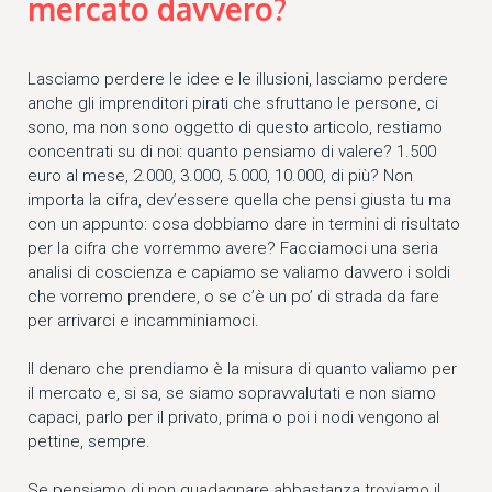
mercato davvero?
Lasciamo perdere le idee e le illusioni, lasciamo perdere
anche gli imprenditori pirati che sfruttano le persone, ci
sono, ma non sono oggetto di questo articolo, restiamo
concentrati su di noi: quanto pensiamo di valere? 1.500
euro al mese, 2.000, 3.000, 5.000, 10.000, di più? Non
importa la cifra, dev’essere quella che pensi giusta tu ma
con un appunto: cosa dobbiamo dare in termini di risultato
per la cifra che vorremmo avere? Facciamoci una seria
analisi di coscienza e capiamo se valiamo davvero i soldi
che vorremo prendere, o se c’è un po’ di strada da fare
per arrivarci e incamminiamoci.
Il denaro che prendiamo è la misura di quanto valiamo per
il mercato e, si sa, se siamo sopravvalutati e non siamo
capaci, parlo per il privato, prima o poi i nodi vengono al
pettine, sempre.
Se pensiamo di non guadagnare abbastanza troviamo il